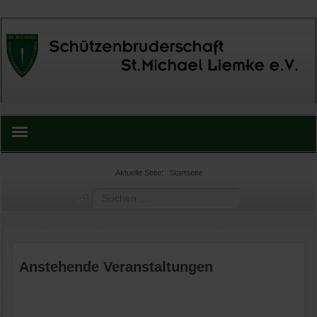
Home
Aktuelle Seite:
Startseite
Suchen
Termine
...
Bruderschaft
Anstehende Veranstaltungen
Jungschützen
Schießabteilung