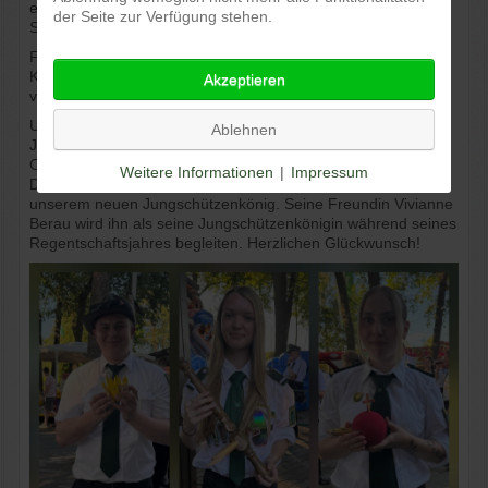
ermitteln. Hier konnte sich unser Jungschütze Lukas
der Seite zur Verfügung stehen.
Strelewitz durchsetzen.
Für die anschließende Kinderbelustigung hatte das
Königspaar noch ein paar Kleinigkeiten für die Kinder
Akzeptieren
vorbereitet, was für viele strahlende Kinderaugen sorgte.
Um 18:00 Uhr startete dann das Vogelschießen der
Ablehnen
Jungschützen. Hier sicherten sich Lars Sandbote die Krone,
Cäcilia Aistermann das Zepter und Vivienne Göder den Apfel.
Weitere Informationen
|
Impressum
Der Vogel fiel nach einem harten Kampf bei Felix Marxcord,
unserem neuen Jungschützenkönig. Seine Freundin Vivianne
Berau wird ihn als seine Jungschützenkönigin während seines
Regentschaftsjahres begleiten. Herzlichen Glückwunsch!