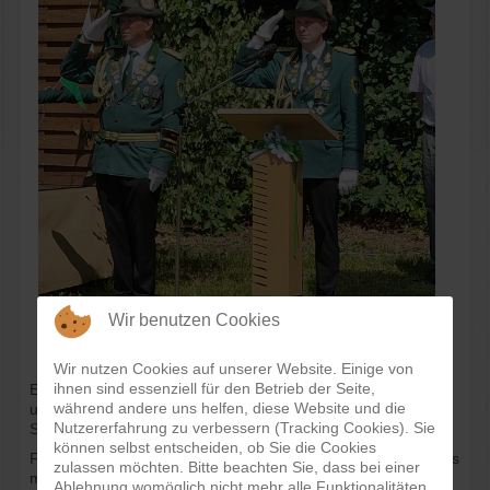
Wir benutzen Cookies
Wir nutzen Cookies auf unserer Website. Einige von
ihnen sind essenziell für den Betrieb der Seite,
Es folgte die Königsparade mit den anwesenden Majestäten
während andere uns helfen, diese Website und die
und Obristen der Gastvereine, dann ging es raus aus der
Nutzererfahrung zu verbessern (Tracking Cookies). Sie
Sonne und rein ins Zelt zum Ehrentanz.
können selbst entscheiden, ob Sie die Cookies
Für die anwesenden Kinder auf dem Festplatz ging es nahtlos
zulassen möchten. Bitte beachten Sie, dass bei einer
mit dem Keulenwerfen weiter, um den Kinderkönig zu
Ablehnung womöglich nicht mehr alle Funktionalitäten