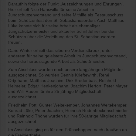
Daraufhin folgte der Punkt „Auszeichnungen und Ehrungen“.
Hier erhielt Nico Hanswille für seine Arbeit im
Jungschützenvorstand und seine Mithilfe als Festausschuss
beim Schützenfest den St. Sebastianusorden. Auch Matthias
Lüke konnte sich für seine Arbeit als ehemaliger
Jungschützenmeister und aktueller Schriftführer bei den
Schützen über die Verleihung des St. Sebastianusorden
freuen.
Dario Winter erhielt das silberne Verdienstkreuz, unter
anderem für seine geleistete Arbeit im Jungschützenvorstand,
sowie die herausragende Arbeit als Schießmeister.
Zum Abschluss wurden noch unsere langjährigen Mitglieder
ausgezeichnet. So wurden Dennis Krieftewirth, René
Ortjohann, Matthias Joachim, Dirk Bredenbals, Reinhold
Heimeier, Edgar Henkenjohann, Joachim Herfort, Peter Mayer
und Willi Rauen für ihre 25-jährige Mitgliedschaft
ausgezeichnet.
Friedhelm Pott, Günter Weitekemper, Johannes Weitekemper,
Konrad Lüke, Peter Joachim, Heinrich Rodenbeckenschnieder
und Reinhold Thöne wurden für ihre 50-jährige Mitgliedschaft
ausgezeichnet.
Im Anschluss ging es für den Frühschoppen nach draußen an
die Freibiertheke.